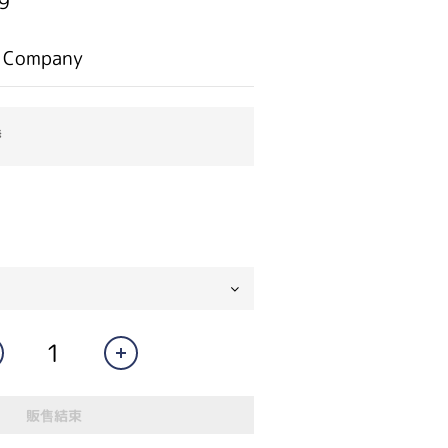
9
 Company
券
販售結束