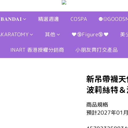
𝐁𝐀𝐍𝐃𝐀𝐈
精選週邊
COSPA
☻☺GOODSM
AKARATOMY
其他
❤🔞Figure🔞❤
美
INART 香港授權分銷商
小朋友齊打交產品
新吊帶襪天使 
波莉絲特＆
商品規格
預計2027年01