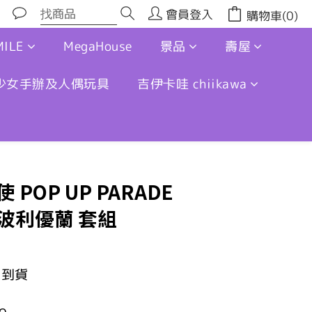
會員登入
購物車(0)
ILE
MegaHouse
景品
壽屋
少女手辦及人偶玩具
吉伊卡哇 chiikawa
POP UP PARADE
波利優蘭 套組
月到貨