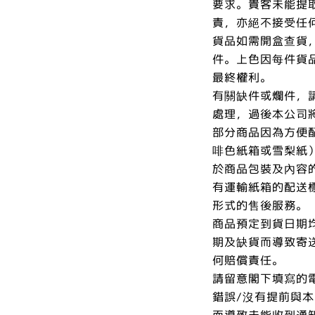
要求。貴客未能提
責，亦絕不接受任
貨品如需開盒查貨
件。上色因每件貨
最終權利。
有關缺件或爛件，
處理，過後本公司
部分商品因為方便
啡色紙箱或雪梨紙
於商品包裝及內容
有運輸紙箱的配送
形式的售後服務。
商品預定到貨日期
期及缺貨而導致寄
何賠償責任。
請留意閣下填寫的
錯誤/沒有提前與
而導致未能收到通