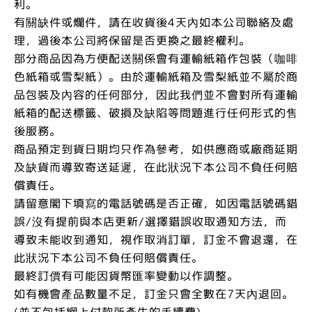
利。
有關缺件或爛件，請在收貨後4天內如本公司聯絡及處
理，過後本公司將保留是否更換之最終權利。
部分商品因為方便配送關係會有運輸紙箱作包裝（咖啡
色紙箱或雪梨紙）。由於運輸紙箱及雪梨紙並不屬於商
品包裝及內容的任何部分，因此我們並不會對所有運輸
紙箱的配送標籤、破損及缺陷等問題進行任何形式的售
後服務。
商品預定到貨日期均只作為參考，如供應商或廠商延期
及缺貨而導致寄送延遲，在此狀況下本公司不負任何賠
償責任。
請留意閣下填寫的電話號碼是否正確，如因電話號碼錯
誤/沒有提前與本店更新/選擇錯誤收取通知方法，而
導致未能收到通知，視作取消訂單，訂金不會退還，在
此狀況下本公司不負任何賠償責任。
最終訂價有可能因貨幣匯率變動以作調整。
如有機會產品數量不足，訂金只會全數在7天內退回。
(並不包括網上付款所產生的手續費)