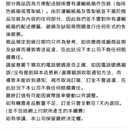
部分商品因為方便配送關係會有運輸紙箱作包裝（咖啡
色紙箱或雪梨紙）。由於運輸紙箱及雪梨紙並不屬於商
品包裝及內容的任何部分，因此我們並不會對所有運輸
紙箱的配送標籤、破損及缺陷等問題進行任何形式的售
後服務。
商品預定到貨日期均只作為參考，如供應商或廠商延期
及缺貨而導致寄送延遲，在此狀況下本公司不負任何賠
償責任。
請留意閣下填寫的電話號碼是否正確，如因電話號碼錯
誤/沒有提前與本店更新/選擇錯誤收取通知方法，而
導致未能收到通知，視作取消訂單，訂金不會退還，在
此狀況下本公司不負任何賠償責任。
最終訂價有可能因貨幣匯率變動以作調整。
如有機會產品數量不足，訂金只會全數在7天內退回。
(並不包括網上付款所產生的手續費)
如有爭議，本公司保留最終決定權。