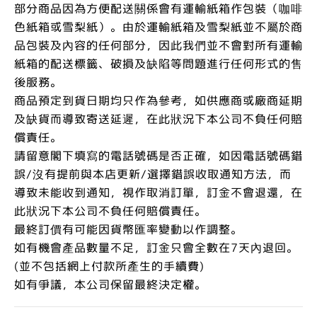
部分商品因為方便配送關係會有運輸紙箱作包裝（咖啡
色紙箱或雪梨紙）。由於運輸紙箱及雪梨紙並不屬於商
品包裝及內容的任何部分，因此我們並不會對所有運輸
紙箱的配送標籤、破損及缺陷等問題進行任何形式的售
後服務。
商品預定到貨日期均只作為參考，如供應商或廠商延期
及缺貨而導致寄送延遲，在此狀況下本公司不負任何賠
償責任。
請留意閣下填寫的電話號碼是否正確，如因電話號碼錯
誤/沒有提前與本店更新/選擇錯誤收取通知方法，而
導致未能收到通知，視作取消訂單，訂金不會退還，在
此狀況下本公司不負任何賠償責任。
最終訂價有可能因貨幣匯率變動以作調整。
如有機會產品數量不足，訂金只會全數在7天內退回。
(並不包括網上付款所產生的手續費)
如有爭議，本公司保留最終決定權。