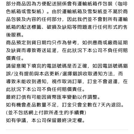
部分商品因為方便配送關係會有運輸紙箱作包裝（咖啡
色紙箱或雪梨紙）。由於運輸紙箱及雪梨紙並不屬於商
品包裝及內容的任何部分，因此我們並不會對所有運輸
紙箱的配送標籤、破損及缺陷等問題進行任何形式的售
後服務。
商品預定到貨日期均只作為參考，如供應商或廠商延期
及缺貨而導致寄送延遲，在此狀況下本公司不負任何賠
償責任。
請留意閣下填寫的電話號碼是否正確，如因電話號碼錯
誤/沒有提前與本店更新/選擇錯誤收取通知方法，而
導致未能收到通知，視作取消訂單，訂金不會退還，在
此狀況下本公司不負任何賠償責任。
最終訂價有可能因貨幣匯率變動以作調整。
如有機會產品數量不足，訂金只會全數在7天內退回。
(並不包括網上付款所產生的手續費)
如有爭議，本公司保留最終決定權。