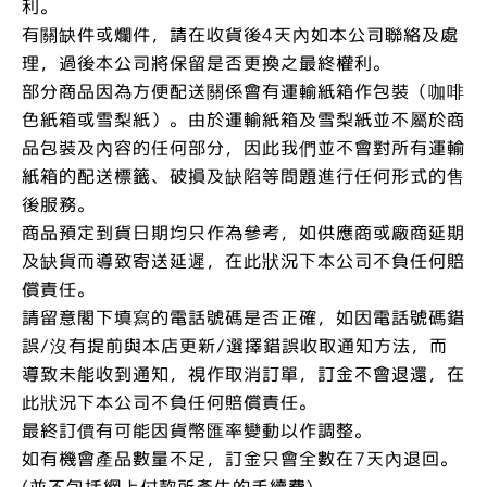
利。
有關缺件或爛件，請在收貨後4天內如本公司聯絡及處
理，過後本公司將保留是否更換之最終權利。
部分商品因為方便配送關係會有運輸紙箱作包裝（咖啡
色紙箱或雪梨紙）。由於運輸紙箱及雪梨紙並不屬於商
品包裝及內容的任何部分，因此我們並不會對所有運輸
紙箱的配送標籤、破損及缺陷等問題進行任何形式的售
後服務。
商品預定到貨日期均只作為參考，如供應商或廠商延期
及缺貨而導致寄送延遲，在此狀況下本公司不負任何賠
償責任。
請留意閣下填寫的電話號碼是否正確，如因電話號碼錯
誤/沒有提前與本店更新/選擇錯誤收取通知方法，而
導致未能收到通知，視作取消訂單，訂金不會退還，在
此狀況下本公司不負任何賠償責任。
最終訂價有可能因貨幣匯率變動以作調整。
如有機會產品數量不足，訂金只會全數在7天內退回。
(並不包括網上付款所產生的手續費)