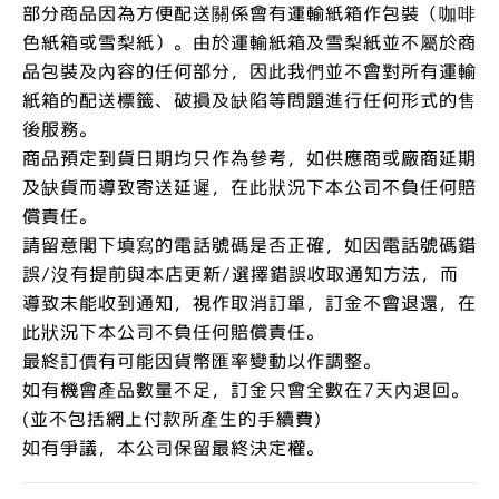
部分商品因為方便配送關係會有運輸紙箱作包裝（咖啡
色紙箱或雪梨紙）。由於運輸紙箱及雪梨紙並不屬於商
品包裝及內容的任何部分，因此我們並不會對所有運輸
紙箱的配送標籤、破損及缺陷等問題進行任何形式的售
後服務。
商品預定到貨日期均只作為參考，如供應商或廠商延期
及缺貨而導致寄送延遲，在此狀況下本公司不負任何賠
償責任。
請留意閣下填寫的電話號碼是否正確，如因電話號碼錯
誤/沒有提前與本店更新/選擇錯誤收取通知方法，而
導致未能收到通知，視作取消訂單，訂金不會退還，在
此狀況下本公司不負任何賠償責任。
最終訂價有可能因貨幣匯率變動以作調整。
如有機會產品數量不足，訂金只會全數在7天內退回。
(並不包括網上付款所產生的手續費)
如有爭議，本公司保留最終決定權。