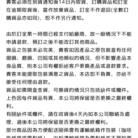
貴客必須在到貨通知後14日內取貨，訂購貨品和訂金
在逾期取貨後，當作放棄貨品，訂金不作退回(全數訂
購貨品亦如同)，恕不作另行通知。
由於訂金第一時間已經支付給廠商，故一般情況下不能
申請退款，預訂之後不能改訂其他商品。
貨品之包裝未必完美，貴客如因產品之原包裝盒有任何
摺損、磨損、凹陷或其他類似的情況，但不影響產品本
身品質，則本公司有權拒絕客戶更換產品或退款要求。
貴客未能提取包裝滿意之貨品，本店恕不負責，亦絕不
接受任何理由退款。
貨品如需開盒查貨，可換貨的情況只包括缺件或爛件。
上色因每件貨品有異，本公司將保留是否更換之最終權
利。
有關缺件或爛件，請在收貨後4天內如本公司聯絡及處
理，過後本公司將保留是否更換之最終權利。
部分商品因為方便配送關係會有運輸紙箱作包裝（咖啡
色紙箱或雪梨紙）。由於運輸紙箱及雪梨紙並不屬於商