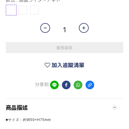
款式
: 仮面ライダーアギト
販售結束
加入追蹤清單
分享到
商品描述
■サイズ：約W50×H75mm