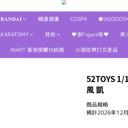
𝐁𝐀𝐍𝐃𝐀𝐈
精選週邊
COSPA
☻☺GOODSM
AKARATOMY
其他
❤🔞Figure🔞❤
美
INART 香港授權分銷商
小朋友齊打交產品
52TOYS 
風 凱
商品規格
預計2026年12