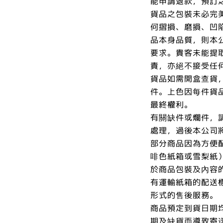
能申請退款，預訂
貨品之包裝未必完
何摺損、磨損、凹
品本身品質，則本
要求。貴客未能提
責，亦絕不接受任
貨品如需開盒查貨
件。上色因每件貨
最終權利。
有關缺件或爛件，
處理，過後本公司
部分商品因為方便
啡色紙箱或雪梨紙
於商品包裝及內容
有運輸紙箱的配送
形式的售後服務。
商品預定到貨日期
期及缺貨而導致寄