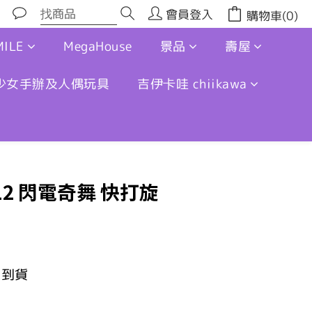
會員登入
購物車(0)
ILE
MegaHouse
景品
壽屋
少女手辦及人偶玩具
吉伊卡哇 chiikawa
立即購買
1/12 閃電奇舞 快打旋
月到貨