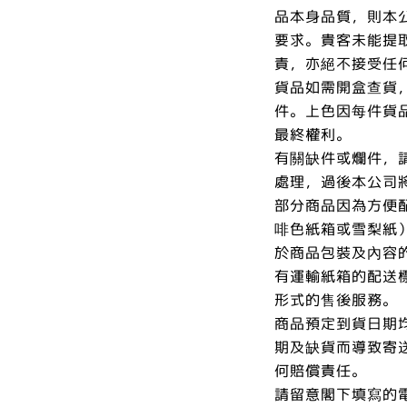
品本身品質，則本
要求。貴客未能提
責，亦絕不接受任
貨品如需開盒查貨
件。上色因每件貨
最終權利。
有關缺件或爛件，
處理，過後本公司
部分商品因為方便
啡色紙箱或雪梨紙
於商品包裝及內容
有運輸紙箱的配送
形式的售後服務。
商品預定到貨日期
期及缺貨而導致寄
何賠償責任。
請留意閣下填寫的