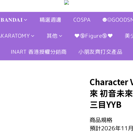
𝐁𝐀𝐍𝐃𝐀𝐈
精選週邊
COSPA
☻☺GOODSM
AKARATOMY
其他
❤🔞Figure🔞❤
美
INART 香港授權分銷商
小朋友齊打交產品
Characte
來 初音未來 兔
三目YYB
商品規格
預計2026年11