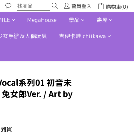
會員登入
購物車(0)
ILE
MegaHouse
景品
壽屋
少女手辦及人偶玩具
吉伊卡哇 chiikawa
r Vocal系列01 初音未
女郎Ver. / Art by
月到貨