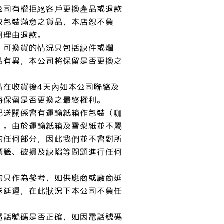
公司有權拒絕客戶更換產品或退款
取包裝滿意之貨品，本店恕不負
何理由退款。
，可換貨的情況只包括缺件或爛
品有異，本公司將保留是否更換之
請在收貨後4天內如本公司聯絡及
將保留是否更換之最終權利。
配送關係會有運輸紙箱作包裝（咖
）。由於運輸紙箱及雪梨紙並不屬
的任何部分，因此我們並不會對所
標籤、破損及缺陷等問題進行任何
均只作為參考，如供應商或廠商延
送延遲，在此狀況下本公司不負任
電話號碼是否正確，如因電話號碼