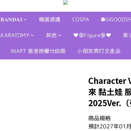
𝐁𝐀𝐍𝐃𝐀𝐈
精選週邊
COSPA
☻☺GOODSM
AKARATOMY
其他
❤🔞Figure🔞❤
美
INART 香港授權分銷商
小朋友齊打交產品
Characte
來 黏土娃 
2025Ver
商品規格
預計2027年01