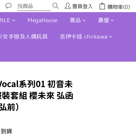
會員登入
購物車(0)
ILE
MegaHouse
景品
壽屋
少女手辦及人偶玩具
吉伊卡哇 chiikawa
r Vocal系列01 初音未
服裝套組 櫻未來 弘函
.（弘前）
月到貨