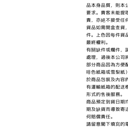
品本身品質，則本
要求。貴客未能提
責，亦絕不接受任
貨品如需開盒查貨
件。上色因每件貨
最終權利。
有關缺件或爛件，
處理，過後本公司
部分商品因為方便
啡色紙箱或雪梨紙
於商品包裝及內容
有運輸紙箱的配送
形式的售後服務。
商品預定到貨日期
期及缺貨而導致寄
何賠償責任。
請留意閣下填寫的