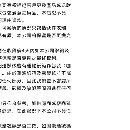
公司有權拒絕客戶更換產品或退款
取包裝滿意之貨品，本店恕不負
何理由退款。
，可換貨的情況只包括缺件或爛
品有異，本公司將保留是否更換之
請在收貨後4天內如本公司聯絡及
將保留是否更換之最終權利。
配送關係會有運輸紙箱作包裝（咖
）。由於運輸紙箱及雪梨紙並不屬
的任何部分，因此我們並不會對所
標籤、破損及缺陷等問題進行任何
均只作為參考，如供應商或廠商延
送延遲，在此狀況下本公司不負任
電話號碼是否正確，如因電話號碼