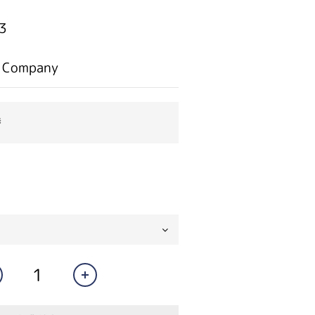
3
 Company
券