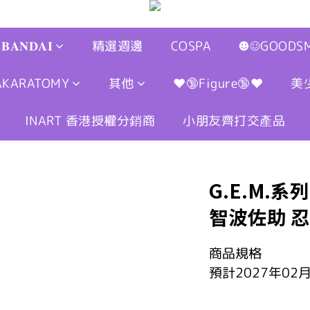
𝐁𝐀𝐍𝐃𝐀𝐈
精選週邊
COSPA
☻☺GOODSM
AKARATOMY
其他
❤🔞Figure🔞❤
美
INART 香港授權分銷商
小朋友齊打交產品
G.E.M.系
智波佐助 
商品規格
預計2027年02