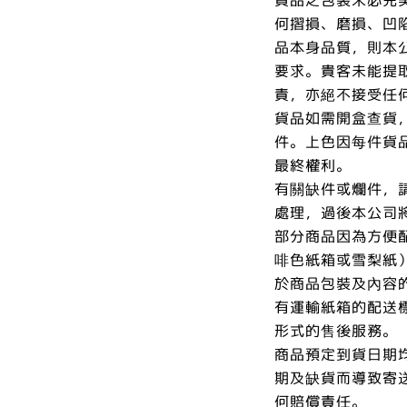
何摺損、磨損、凹
品本身品質，則本
要求。貴客未能提
責，亦絕不接受任
貨品如需開盒查貨
件。上色因每件貨
最終權利。
有關缺件或爛件，
處理，過後本公司
部分商品因為方便
啡色紙箱或雪梨紙
於商品包裝及內容
有運輸紙箱的配送
形式的售後服務。
商品預定到貨日期
期及缺貨而導致寄
何賠償責任。