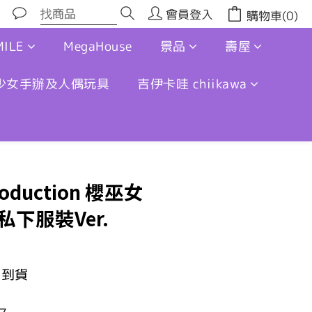
會員登入
購物車(0)
ILE
MegaHouse
景品
壽屋
少女手辦及人偶玩具
吉伊卡哇 chiikawa
立即購買
production 櫻巫女
e 私下服裝Ver.
月到貨