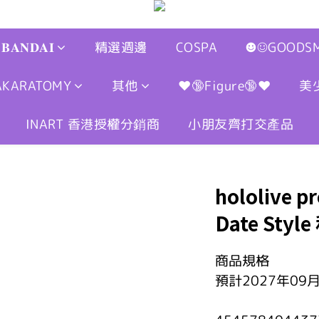
𝐁𝐀𝐍𝐃𝐀𝐈
精選週邊
COSPA
☻☺GOODSM
AKARATOMY
其他
❤🔞Figure🔞❤
美
INART 香港授權分銷商
小朋友齊打交產品
hololive 
Date Styl
商品規格
預計2027年09