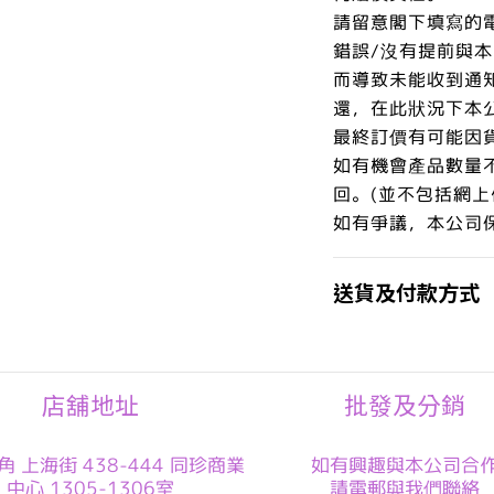
請留意閣下填寫的
錯誤/沒有提前與
而導致未能收到通
還，在此狀況下本
最終訂價有可能因
如有機會產品數量
回。(並不包括網上
如有爭議，本公司
送貨及付款方式
店舖地址
批發及分銷
角 上海街 438-444 同珍商業
如有興趣與本公司合
中心 1305-1306室
請電郵與我們聯絡