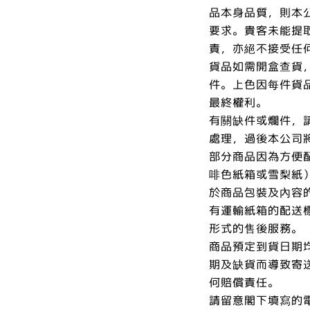
品本身品質，則本
要求。貴客未能提
責，亦絕不接受任
貨品如需開盒查貨
件。上色因每件貨
最終權利。
有關缺件或爛件，
處理，過後本公司
部分商品因為方便
啡色紙箱或雪梨紙
於商品包裝及內容
有運輸紙箱的配送
形式的售後服務。
商品預定到貨日期
期及缺貨而導致寄
何賠償責任。
請留意閣下填寫的