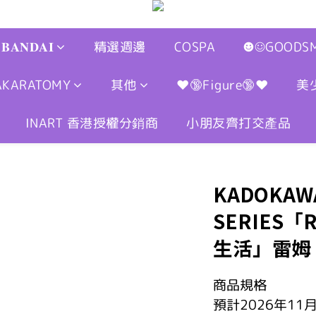
𝐁𝐀𝐍𝐃𝐀𝐈
精選週邊
COSPA
☻☺GOODSM
AKARATOMY
其他
❤🔞Figure🔞❤
美
INART 香港授權分銷商
小朋友齊打交產品
KADOKAWA
SERIES
生活」雷姆 DX
商品規格
預計2026年11