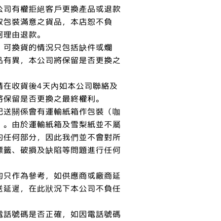
公司有權拒絕客戶更換產品或退款
取包裝滿意之貨品，本店恕不負
何理由退款。
，可換貨的情況只包括缺件或爛
品有異，本公司將保留是否更換之
請在收貨後4天內如本公司聯絡及
將保留是否更換之最終權利。
配送關係會有運輸紙箱作包裝（咖
）。由於運輸紙箱及雪梨紙並不屬
的任何部分，因此我們並不會對所
標籤、破損及缺陷等問題進行任何
均只作為參考，如供應商或廠商延
送延遲，在此狀況下本公司不負任
電話號碼是否正確，如因電話號碼