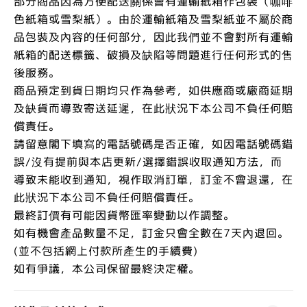
部分商品因為方便配送關係會有運輸紙箱作包裝（咖啡
色紙箱或雪梨紙）。由於運輸紙箱及雪梨紙並不屬於商
品包裝及內容的任何部分，因此我們並不會對所有運輸
紙箱的配送標籤、破損及缺陷等問題進行任何形式的售
後服務。
商品預定到貨日期均只作為參考，如供應商或廠商延期
及缺貨而導致寄送延遲，在此狀況下本公司不負任何賠
償責任。
請留意閣下填寫的電話號碼是否正確，如因電話號碼錯
誤/沒有提前與本店更新/選擇錯誤收取通知方法，而
導致未能收到通知，視作取消訂單，訂金不會退還，在
此狀況下本公司不負任何賠償責任。
最終訂價有可能因貨幣匯率變動以作調整。
如有機會產品數量不足，訂金只會全數在7天內退回。
(並不包括網上付款所產生的手續費)
如有爭議，本公司保留最終決定權。