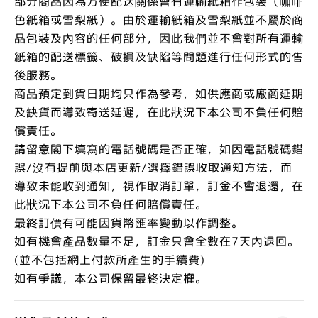
部分商品因為方便配送關係會有運輸紙箱作包裝（咖啡
色紙箱或雪梨紙）。由於運輸紙箱及雪梨紙並不屬於商
品包裝及內容的任何部分，因此我們並不會對所有運輸
紙箱的配送標籤、破損及缺陷等問題進行任何形式的售
後服務。
商品預定到貨日期均只作為參考，如供應商或廠商延期
及缺貨而導致寄送延遲，在此狀況下本公司不負任何賠
償責任。
請留意閣下填寫的電話號碼是否正確，如因電話號碼錯
誤/沒有提前與本店更新/選擇錯誤收取通知方法，而
導致未能收到通知，視作取消訂單，訂金不會退還，在
此狀況下本公司不負任何賠償責任。
最終訂價有可能因貨幣匯率變動以作調整。
如有機會產品數量不足，訂金只會全數在7天內退回。
(並不包括網上付款所產生的手續費)
如有爭議，本公司保留最終決定權。